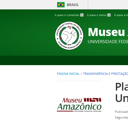
BRASIL
Ir para o conteúdo
1
Ir para o menu
2
Ir para a
Museu 
UNIVERSIDADE FE
PÁGINA INICIAL
>
TRANSPARÊNCIA E PRESTAÇÃ
Pl
Un
Publicad
Segunda,