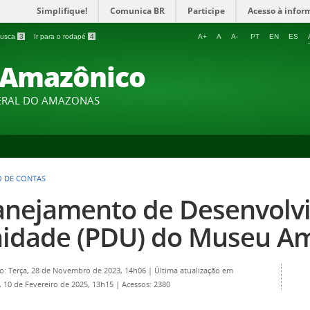
Simplifique!
Comunica BR
Participe
Acesso à infor
 busca
3
Ir para o rodapé
4
A+
A
A-
PT
EN
ES
Amazônico
DERAL DO AMAZONAS
O DE CONTAS
anejamento de Desenvolv
idade (PDU) do Museu A
o: Terça, 28 de Novembro de 2023, 14h06
|
Última atualização em
 10 de Fevereiro de 2025, 13h15
|
Acessos: 2380